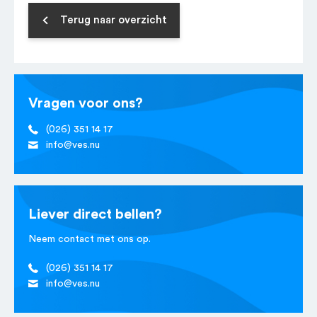
Terug naar overzicht
Vragen voor ons?
(026) 351 14 17
info@ves.nu
Liever direct bellen?
Neem contact met ons op.
(026) 351 14 17
info@ves.nu