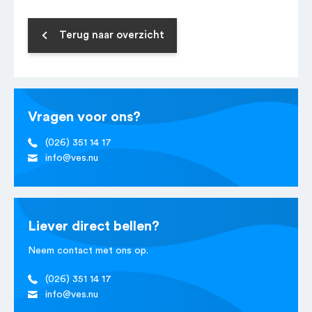
Terug naar overzicht
Vragen voor ons?
(026) 351 14 17
info@ves.nu
Liever direct bellen?
Neem contact met ons op.
(026) 351 14 17
info@ves.nu